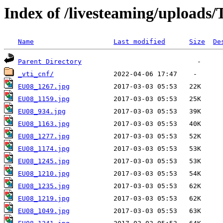
Index of /livesteaming/uploads/
Name
Last modified
Size
De
Parent Directory
_vti_cnf/
EU08_1267.jpg
EU08_1159.jpg
EU08_934.jpg
EU08_1163.jpg
EU08_1277.jpg
EU08_1174.jpg
EU08_1245.jpg
EU08_1210.jpg
EU08_1235.jpg
EU08_1219.jpg
EU08_1049.jpg